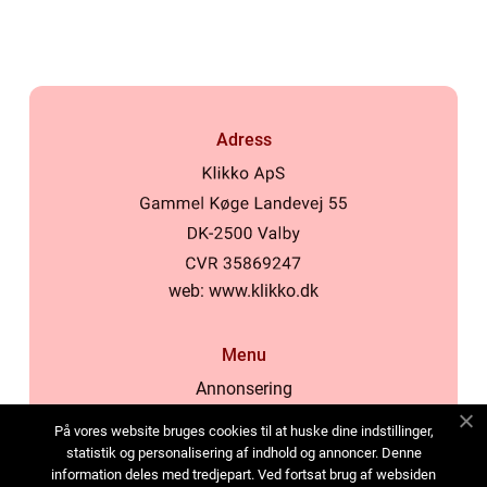
samhälle
Adress
web:
www.klikko.dk
Menu
Annonsering
Om oss
På vores website bruges cookies til at huske dine indstillinger,
Cookies
statistik og personalisering af indhold og annoncer. Denne
information deles med tredjepart. Ved fortsat brug af websiden
Kontakta oss