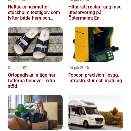
Heltäckningsmattor
Hitta rätt restaurang med
stockholm textilgolv som
uteservering på
lyfter både hem och
Östermalm: En
kontor
gastronomisk upplevelse
i solen
05 juli 2026
04 juli 2026
Ortopediska inlägg när
Topcon precision i bygg,
fötterna behöver extra
infrastruktur och mätning
stöd