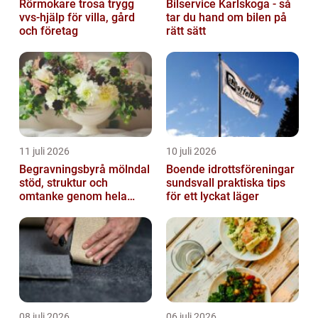
Rörmokare trosa trygg
Bilservice Karlskoga - så
vvs-hjälp för villa, gård
tar du hand om bilen på
och företag
rätt sätt
11 juli 2026
10 juli 2026
Begravningsbyrå mölndal
Boende idrottsföreningar
stöd, struktur och
sundsvall praktiska tips
omtanke genom hela
för ett lyckat läger
avskedet
08 juli 2026
06 juli 2026