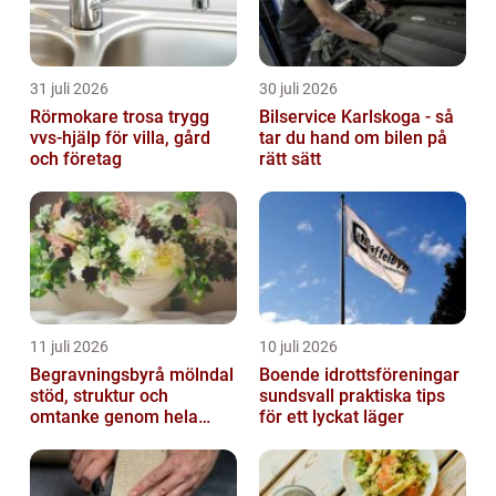
31 juli 2026
30 juli 2026
Rörmokare trosa trygg
Bilservice Karlskoga - så
vvs-hjälp för villa, gård
tar du hand om bilen på
och företag
rätt sätt
11 juli 2026
10 juli 2026
Begravningsbyrå mölndal
Boende idrottsföreningar
stöd, struktur och
sundsvall praktiska tips
omtanke genom hela
för ett lyckat läger
avskedet