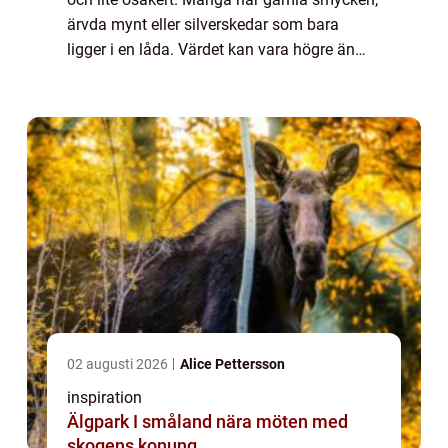
ärvda mynt eller silverskedar som bara
ligger i en låda. Värdet kan vara högre än
man tror, men frågorna brukar vara många:
Hur går försäljningen till? Vem betalar bäs...
02 augusti 2026
Alice Pettersson
inspiration
Älgpark I småland nära möten med
skogens konung