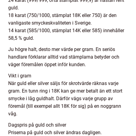
24 karat (999/999, ofta stämplat 999,9) är nästan rent
guld.
18 karat (750/1000, stämplat 18K eller 750) är den
vanligaste smyckeskvaliteten i Sverige.
14 karat (585/1000, stämplat 14K eller 585) innehåller
58,5 % guld.
Ju högre halt, desto mer värde per gram. En seriös
handlare förklarar alltid vad stämplarna betyder och
väger föremålen öppet inför kunden.
Vikt i gram
När guld eller silver säljs för skrotvärde räknas varje
gram. En tunn ring i 18K kan ge mer betalt än ett stort
smycke i låg guldhalt. Därför vägs varje grupp av
föremål (till exempel allt 18K för sig) på en noggrann
våg.
Dagspris på guld och silver
Priserna på guld och silver ändras dagligen.