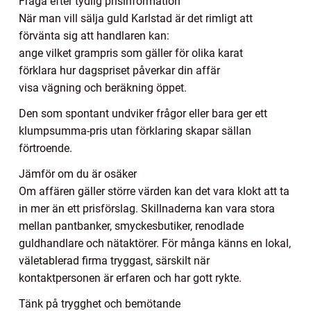
Fråga efter tydlig prisinformation
När man vill sälja guld Karlstad är det rimligt att
förvänta sig att handlaren kan:
ange vilket grampris som gäller för olika karat
förklara hur dagspriset påverkar din affär
visa vägning och beräkning öppet.
Den som spontant undviker frågor eller bara ger ett
klumpsumma-pris utan förklaring skapar sällan
förtroende.
Jämför om du är osäker
Om affären gäller större värden kan det vara klokt att ta
in mer än ett prisförslag. Skillnaderna kan vara stora
mellan pantbanker, smyckesbutiker, renodlade
guldhandlare och nätaktörer. För många känns en lokal,
väletablerad firma tryggast, särskilt när
kontaktpersonen är erfaren och har gott rykte.
Tänk på trygghet och bemötande