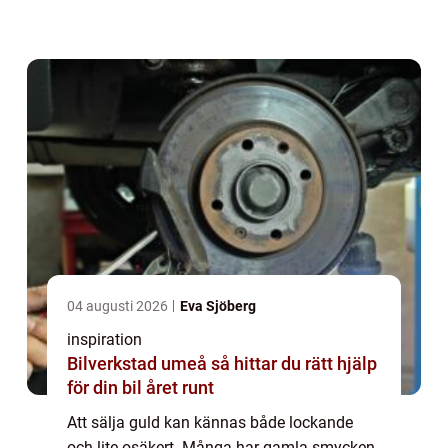
man tror, men frågorna brukar vara många:
Hur går försäljningen till? Vem betalar bäs...
04 augusti 2026
Eva Sjöberg
inspiration
Bilverkstad umeå så hittar du rätt hjälp
för din bil året runt
Att sälja guld kan kännas både lockande
och lite osäkert. Många har gamla smycken,