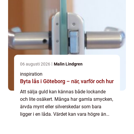
06 augusti 2026
Malin Lindgren
inspiration
Byta lås i Göteborg – när, varför och hur
Att sälja guld kan kännas både lockande
och lite osäkert. Många har gamla smycken,
ärvda mynt eller silverskedar som bara
ligger i en låda. Värdet kan vara högre än
man tror, men frågorna brukar vara många:
Hur går försäljningen till? Vem betalar bäs...