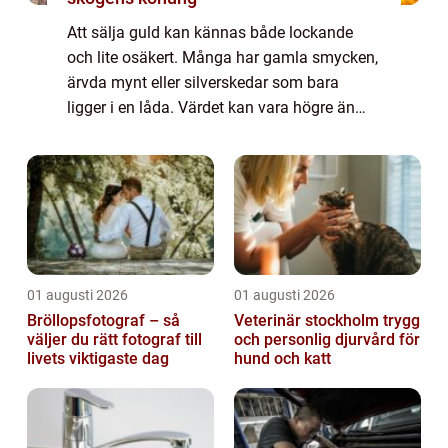
Att sälja guld kan kännas både lockande
och lite osäkert. Många har gamla smycken,
ärvda mynt eller silverskedar som bara
ligger i en låda. Värdet kan vara högre än
man tror, men frågorna brukar vara många:
Hur går försäljningen till? Vem betalar bäs...
01 augusti 2026
01 augusti 2026
Bröllopsfotograf – så
Veterinär stockholm trygg
väljer du rätt fotograf till
och personlig djurvård för
livets viktigaste dag
hund och katt