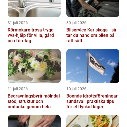
31 juli 2026
30 juli 2026
Rörmokare trosa trygg
Bilservice Karlskoga - så
vvs-hjälp för villa, gård
tar du hand om bilen på
och företag
rätt sätt
11 juli 2026
10 juli 2026
Begravningsbyrå mölndal
Boende idrottsföreningar
stöd, struktur och
sundsvall praktiska tips
omtanke genom hela
för ett lyckat läger
avskedet