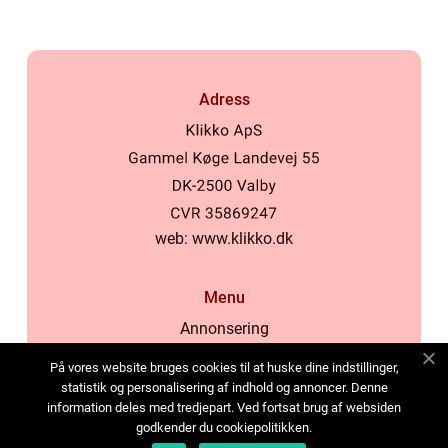
Adress
web:
www.klikko.dk
Menu
Annonsering
Om oss
På vores website bruges cookies til at huske dine indstillinger,
Cookies
statistik og personalisering af indhold og annoncer. Denne
information deles med tredjepart. Ved fortsat brug af websiden
Kontakta oss
godkender du cookiepolitikken.
Sitemap