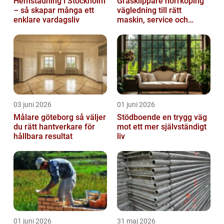
Hemstädning i Stockholm
Gräsklippare norrköping
– så skapar många ett
vägledning till rätt
enklare vardagsliv
maskin, service och
skötsel
03 juni 2026
01 juni 2026
Målare göteborg så väljer
Stödboende en trygg väg
du rätt hantverkare för
mot ett mer självständigt
hållbara resultat
liv
01 juni 2026
31 maj 2026