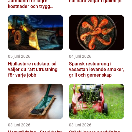
Jämtland för lägre
hållbara vägar i fjällmiljö
kostnader och trygg
värme
05 juni 2026
04 juni 2026
Hjullastare redskap: så
Spansk restaurang i
väljer du rätt utrustning
vasastan levande smaker,
för varje jobb
grill och gemenskap
03 juni 2026
03 juni 2026