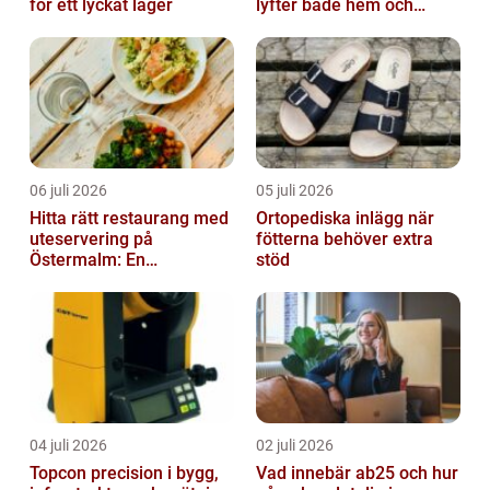
för ett lyckat läger
lyfter både hem och
kontor
06 juli 2026
05 juli 2026
Hitta rätt restaurang med
Ortopediska inlägg när
uteservering på
fötterna behöver extra
Östermalm: En
stöd
gastronomisk upplevelse
i solen
04 juli 2026
02 juli 2026
Topcon precision i bygg,
Vad innebär ab25 och hur