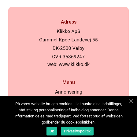
Adress
web:
www.klikko.dk
Menu
Annonsering
Om oss
På vores website bruges cookies til at huske dine indstillinger,
Cookies
statistik og personalisering af indhold og annoncer. Denne
information deles med tredjepart. Ved fortsat brug af websiden
Kontakta oss
godkender du cookiepolitikken.
Sitemap
Ok
Privatlivspolitik