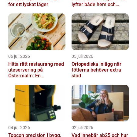
för ett lyckat läger
lyfter både hem och
kontor
06 juli 2026
05 juli 2026
Hitta rätt restaurang med
Ortopediska inlägg när
uteservering på
fötterna behöver extra
Östermalm: En
stöd
gastronomisk upplevelse
i solen
04 juli 2026
02 juli 2026
Topcon precision i bygg,
Vad innebär ab25 och hur