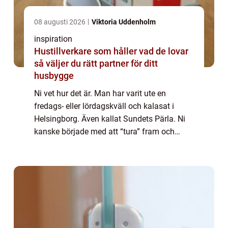
08 augusti 2026
Viktoria Uddenholm
inspiration
Hustillverkare som håller vad de lovar
så väljer du rätt partner för ditt
husbygge
Ni vet hur det är. Man har varit ute en
fredags- eller lördagskväll och kalasat i
Helsingborg. Även kallat Sundets Pärla. Ni
kanske började med att “tura” fram och
tillbaka till Helsingör och blev lite runda om
fötterna. Under kvällen blev fötterna ä...