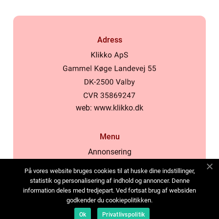
Adress
web:
www.klikko.dk
Menu
Annonsering
Om oss
På vores website bruges cookies til at huske dine indstillinger,
Cookies
statistik og personalisering af indhold og annoncer. Denne
information deles med tredjepart. Ved fortsat brug af websiden
Kontakta oss
godkender du cookiepolitikken.
Sitemap
Ok
Privatlivspolitik