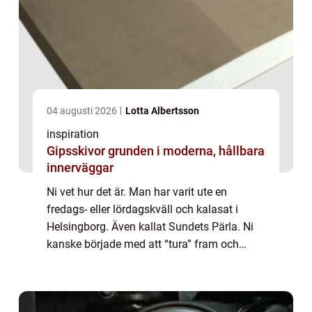
04 augusti 2026
Lotta Albertsson
inspiration
Gipsskivor grunden i moderna, hållbara
innerväggar
Ni vet hur det är. Man har varit ute en
fredags- eller lördagskväll och kalasat i
Helsingborg. Även kallat Sundets Pärla. Ni
kanske började med att “tura” fram och
tillbaka till Helsingör och blev lite runda om
fötterna. Under kvällen blev fötterna ä...