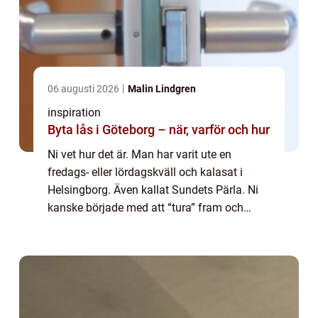
06 augusti 2026
Malin Lindgren
inspiration
Byta lås i Göteborg – när, varför och hur
Ni vet hur det är. Man har varit ute en
fredags- eller lördagskväll och kalasat i
Helsingborg. Även kallat Sundets Pärla. Ni
kanske började med att “tura” fram och
tillbaka till Helsingör och blev lite runda om
fötterna. Under kvällen blev fötterna ä...