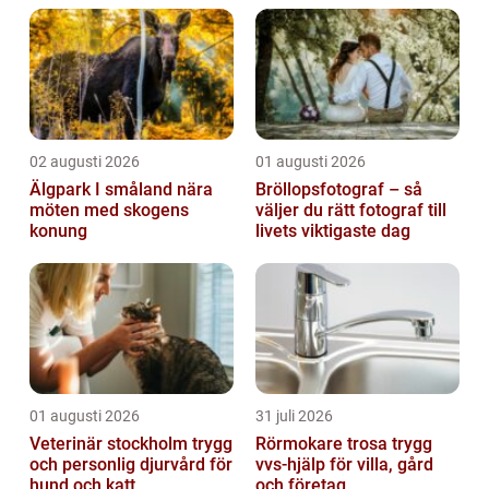
fötterna. Under kvällen blev fötterna ä...
02 augusti 2026
01 augusti 2026
Älgpark I småland nära
Bröllopsfotograf – så
möten med skogens
väljer du rätt fotograf till
konung
livets viktigaste dag
01 augusti 2026
31 juli 2026
Veterinär stockholm trygg
Rörmokare trosa trygg
och personlig djurvård för
vvs-hjälp för villa, gård
hund och katt
och företag