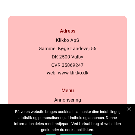
Adress
web:
www.klikko.dk
Menu
Annonsering
Om oss
På vores website bruges cookies til at huske dine indstillinger,
Cookies
statistik og personalisering af indhold og annoncer. Denne
information deles med tredjepart. Ved fortsat brug af websiden
Kontakta oss
godkender du cookiepolitikken.
Sitemap