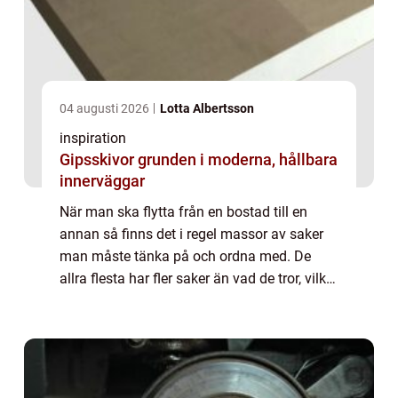
04 augusti 2026
Lotta Albertsson
inspiration
Gipsskivor grunden i moderna, hållbara
innerväggar
När man ska flytta från en bostad till en
annan så finns det i regel massor av saker
man måste tänka på och ordna med. De
allra flesta har fler saker än vad de tror, vilket
kan göra att både packning och flytt tar
längre tid än beräknat. Med god plan...