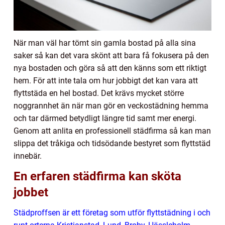
När man väl har tömt sin gamla bostad på alla sina
saker så kan det vara skönt att bara få fokusera på den
nya bostaden och göra så att den känns som ett riktigt
hem. För att inte tala om hur jobbigt det kan vara att
flyttstäda en hel bostad. Det krävs mycket större
noggrannhet än när man gör en veckostädning hemma
och tar därmed betydligt längre tid samt mer energi.
Genom att anlita en professionell städfirma så kan man
slippa det tråkiga och tidsödande bestyret som flyttstäd
innebär.
En erfaren städfirma kan sköta
jobbet
Städproffsen är ett företag som utför flyttstädning i och