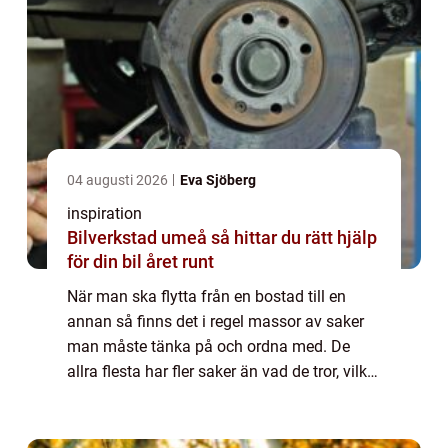
04 augusti 2026
Eva Sjöberg
inspiration
Bilverkstad umeå så hittar du rätt hjälp
för din bil året runt
När man ska flytta från en bostad till en
annan så finns det i regel massor av saker
man måste tänka på och ordna med. De
allra flesta har fler saker än vad de tror, vilket
kan göra att både packning och flytt tar
längre tid än beräknat. Med god plan...