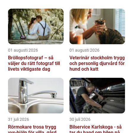
kan göra att både packning och flytt tar
längre tid än beräknat. Med god plan...
01 augusti 2026
01 augusti 2026
Bröllopsfotograf – så
Veterinär stockholm trygg
väljer du rätt fotograf till
och personlig djurvård för
livets viktigaste dag
hund och katt
31 juli 2026
30 juli 2026
Rörmokare trosa trygg
Bilservice Karlskoga - så
vvs-hjälp för villa, gård
tar du hand om bilen på