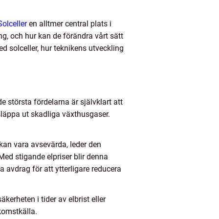
Solceller
en alltmer central plats i
ng, och hur kan de förändra vårt sätt
 solceller, hur teknikens utveckling
 största fördelarna är självklart att
t släppa ut skadliga växthusgaser.
kan vara avsevärda, leder den
 Med stigande elpriser blir denna
avdrag för att ytterligare reducera
erheten i tider av elbrist eller
nkomstkälla.