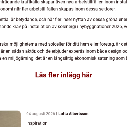
rädande kraftkälla skapar även nya arbetstillfällen inom install
konomi när fler arbetstillfällen skapas inom dessa sektorer.
tial är betydande, och när fler inser nyttan av dessa gröna energ
ande krav på installation av solenergi i nybyggnationer 2026, v
ska möjligheterna med solceller för ditt hem eller företag, är det 
l är en sådan aktör, och de erbjuder expertis inom både design oc
ra en miljögärning; det är en långsiktig ekonomisk satsning som bi
Läs fler inlägg här
04 augusti 2026
Lotta Albertsson
inspiration