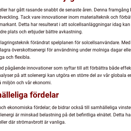
ller har gått rasande snabbt de senaste åren. Denna framgång ber
tveckling. Tack vare innovationer inom materialteknik och förbät
t markant. Detta har resulterat i att solcellsanläggningar idag k
dre plats och erbjuder bättre avkastning.
lagringsteknik förändrat spelplanen för solcellsanvändare. Med
 lagra överskottsenergi för användning under molniga dagar eller
ga och flexibla.
ed pågående innovationer som syftar till att förbättra både effek
lyser på att solenergi kan utgöra en större del av vår globala en
å miljön och vår ekonomi.
lleliga fördelar
och ekonomiska fördelar; de bidrar också till samhälleliga vins
nergi är minskad belastning på det befintliga elnätet. Detta har
ller där strömavbrott är vanliga.