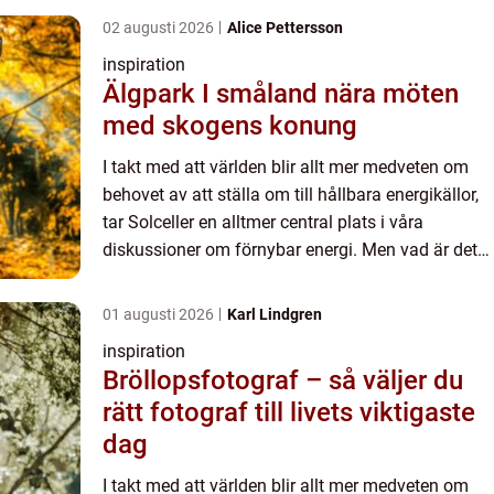
...
02 augusti 2026
Alice Pettersson
inspiration
Älgpark I småland nära möten
med skogens konung
I takt med att världen blir allt mer medveten om
behovet av att ställa om till hållbara energikällor,
tar Solceller en alltmer central plats i våra
diskussioner om förnybar energi. Men vad är det
som gör solceller till en så attraktiv energilösning,
...
01 augusti 2026
Karl Lindgren
inspiration
Bröllopsfotograf – så väljer du
rätt fotograf till livets viktigaste
dag
I takt med att världen blir allt mer medveten om