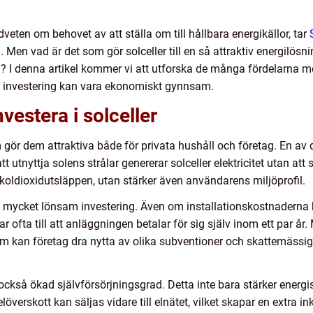
edveten om behovet av att ställa om till hållbara energikällor, tar
Men vad är det som gör solceller till en så attraktiv energilösni
 I denna artikel kommer vi att utforska de många fördelarna med
a investering kan vara ekonomiskt gynnsam.
vestera i solceller
 gör dem attraktiva både för privata hushåll och företag. En av de
t utnyttja solens strålar genererar solceller elektricitet utan at
a koldioxidutsläppen, utan stärker även användarens miljöprofil.
n mycket lönsam investering. Även om installationskostnaderna 
 ofta till att anläggningen betalar för sig själv inom ett par år.
m kan företag dra nytta av olika subventioner och skattemässiga 
ckså ökad självförsörjningsgrad. Detta inte bara stärker energisäk
elöverskott kan säljas vidare till elnätet, vilket skapar en extra i