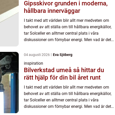
Gipsskivor grunden i moderna,
hållbara innerväggar
I takt med att världen blir allt mer medveten om
behovet av att ställa om till hållbara energikällor,
tar Solceller en alltmer central plats i våra
diskussioner om förnybar energi. Men vad är det
som gör solceller till en så attraktiv energilösning,
...
04 augusti 2026
Eva Sjöberg
inspiration
Bilverkstad umeå så hittar du
rätt hjälp för din bil året runt
I takt med att världen blir allt mer medveten om
behovet av att ställa om till hållbara energikällor,
tar Solceller en alltmer central plats i våra
diskussioner om förnybar energi. Men vad är det
som gör solceller till en så attraktiv energilösning,