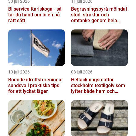
30 juli 2026
11 juli 2026
Bilservice Karlskoga - så
Begravningsbyrå mölndal
tar du hand om bilen på
stöd, struktur och
rätt sätt
omtanke genom hela
avskedet
10 juli 2026
08 juli 2026
Boende idrottsföreningar
Heltäckningsmattor
sundsvall praktiska tips
stockholm textilgolv som
för ett lyckat läger
lyfter både hem och
kontor