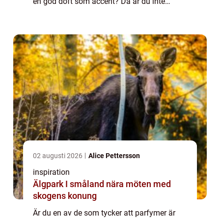
en god doft som accent? Då är du inte
ensam. För det finns många som ser parfym
som lika viktigt som de klädesplagg s...
02 augusti 2026
Alice Pettersson
inspiration
Älgpark I småland nära möten med
skogens konung
Är du en av de som tycker att parfymer är