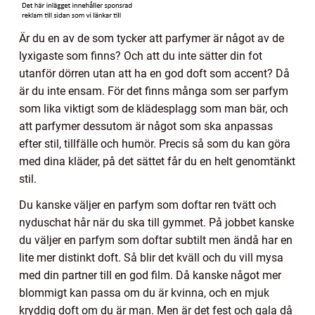
Är du en av de som tycker att parfymer är något av de
lyxigaste som finns? Och att du inte sätter din fot
utanför dörren utan att ha en god doft som accent? Då
är du inte ensam. För det finns många som ser parfym
som lika viktigt som de klädesplagg som man bär, och
att parfymer dessutom är något som ska anpassas
efter stil, tillfälle och humör. Precis så som du kan göra
med dina kläder, på det sättet får du en helt genomtänkt
stil.
Du kanske väljer en parfym som doftar ren tvätt och
nyduschat hår när du ska till gymmet. På jobbet kanske
du väljer en parfym som doftar subtilt men ändå har en
lite mer distinkt doft. Så blir det kväll och du vill mysa
med din partner till en god film. Då kanske något mer
blommigt kan passa om du är kvinna, och en mjuk
kryddig doft om du är man. Men är det fest och gala då