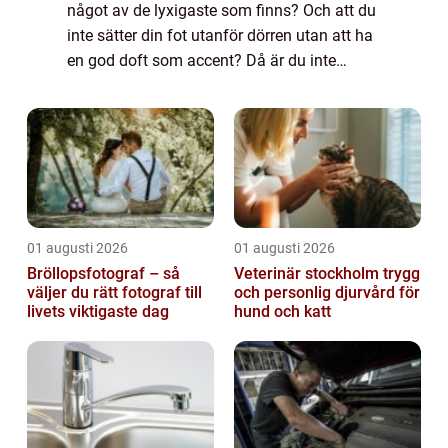
något av de lyxigaste som finns? Och att du
inte sätter din fot utanför dörren utan att ha
en god doft som accent? Då är du inte
ensam. För det finns många som ser parfym
som lika viktigt som de klädesplagg s...
01 augusti 2026
01 augusti 2026
Bröllopsfotograf – så
Veterinär stockholm trygg
väljer du rätt fotograf till
och personlig djurvård för
livets viktigaste dag
hund och katt