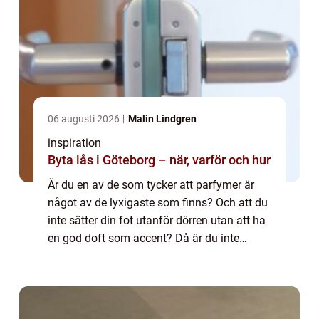
06 augusti 2026
Malin Lindgren
inspiration
Byta lås i Göteborg – när, varför och hur
Är du en av de som tycker att parfymer är
något av de lyxigaste som finns? Och att du
inte sätter din fot utanför dörren utan att ha
en god doft som accent? Då är du inte
ensam. För det finns många som ser parfym
som lika viktigt som de klädesplagg s...