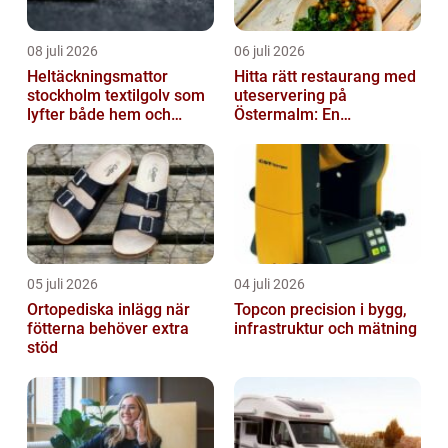
08 juli 2026
06 juli 2026
Heltäckningsmattor
Hitta rätt restaurang med
stockholm textilgolv som
uteservering på
lyfter både hem och
Östermalm: En
kontor
gastronomisk upplevelse
i solen
05 juli 2026
04 juli 2026
Ortopediska inlägg när
Topcon precision i bygg,
fötterna behöver extra
infrastruktur och mätning
stöd