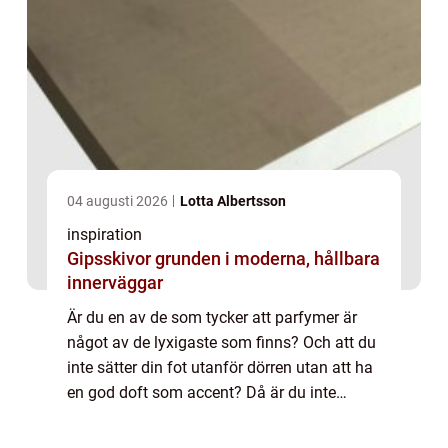
04 augusti 2026
Lotta Albertsson
inspiration
Gipsskivor grunden i moderna, hållbara
innerväggar
Är du en av de som tycker att parfymer är
något av de lyxigaste som finns? Och att du
inte sätter din fot utanför dörren utan att ha
en god doft som accent? Då är du inte
ensam. För det finns många som ser parfym
som lika viktigt som de klädesplagg s...