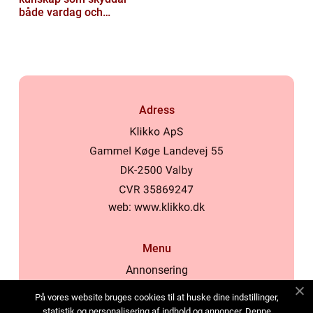
både vardag och
samhälle
Adress
web:
www.klikko.dk
Menu
Annonsering
Om oss
På vores website bruges cookies til at huske dine indstillinger,
Cookies
statistik og personalisering af indhold og annoncer. Denne