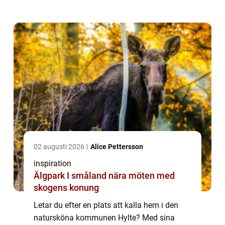
attraktiv bostadsort för både gammal och
ung. Här b...
02 augusti 2026
Alice Pettersson
inspiration
Älgpark I småland nära möten med
skogens konung
Letar du efter en plats att kalla hem i den
natursköna kommunen Hylte? Med sina