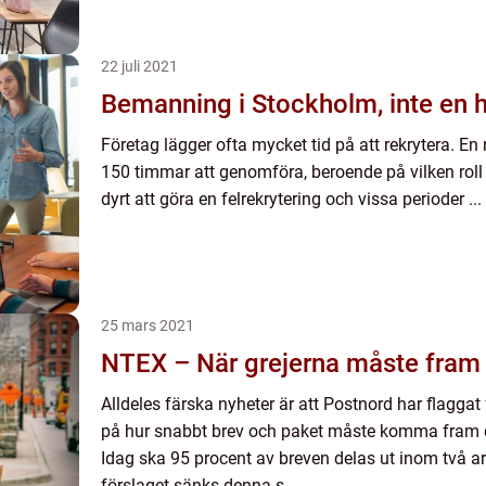
22 juli 2021
Bemanning i Stockholm, inte en h
Företag lägger ofta mycket tid på att rekrytera. En r
150 timmar att genomföra, beroende på vilken roll 
dyrt att göra en felrekrytering och vissa perioder ...
25 mars 2021
NTEX – När grejerna måste fram i
Alldeles färska nyheter är att Postnord har flaggat 
på hur snabbt brev och paket måste komma fram ef
Idag ska 95 procent av breven delas ut inom två a
förslaget sänks denna s...