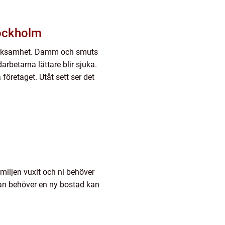
tockholm
 verksamhet. Damm och smuts
rbetarna lättare blir sjuka.
 företaget. Utåt sett ser det
familjen vuxit och ni behöver
man behöver en ny bostad kan