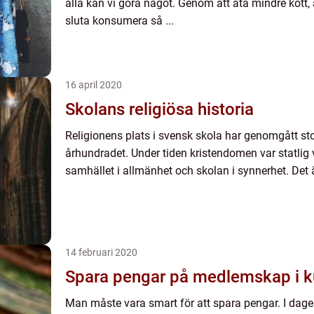
alla kan vi göra något. Genom att äta mindre kött
sluta konsumera så ...
16 april 2020
Skolans religiösa historia
Religionens plats i svensk skola har genomgått st
århundradet. Under tiden kristendomen var statlig v
samhället i allmänhet och skolan i synnerhet. Det ä
14 februari 2020
Spara pengar på medlemskap i 
Man måste vara smart för att spara pengar. I dag