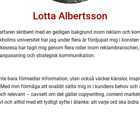
Lotta Albertsson
 erfaren skribent med en gedigen bakgrund inom reklam och kom
lms universitet har jag under flera år fördjupat mig i konste
rkesresa har tagit mig genom flera roller inom reklambranschen, 
anpassning och strategisk kommunikation.
inte bara förmedlar information, utan också väcker känslor, inspir
 Med min förmåga att snabbt sätta mig in i kundens behov och an
ch relevant – oavsett om det gäller copywriting, content marketi
vt och alltid med ett tydligt syfte i åtanke: att varje ord ska bidra