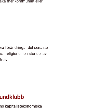
, åka mer kommunalt eller
ora förändringar det senaste
ar religionen en stor del av
r sv...
kundklubb
ens kapitalistekonomiska