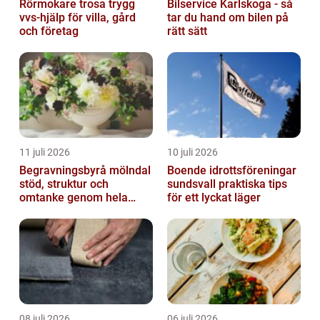
Rörmokare trosa trygg
Bilservice Karlskoga - så
vvs-hjälp för villa, gård
tar du hand om bilen på
och företag
rätt sätt
11 juli 2026
10 juli 2026
Begravningsbyrå mölndal
Boende idrottsföreningar
stöd, struktur och
sundsvall praktiska tips
omtanke genom hela
för ett lyckat läger
avskedet
08 juli 2026
06 juli 2026