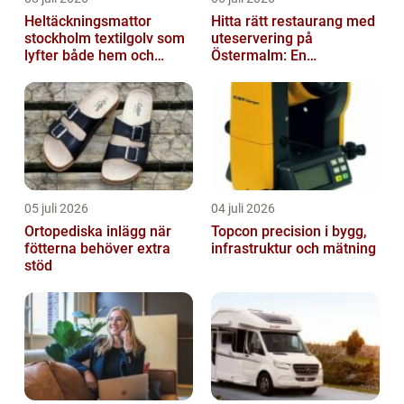
Heltäckningsmattor
Hitta rätt restaurang med
stockholm textilgolv som
uteservering på
lyfter både hem och
Östermalm: En
kontor
gastronomisk upplevelse
i solen
05 juli 2026
04 juli 2026
Ortopediska inlägg när
Topcon precision i bygg,
fötterna behöver extra
infrastruktur och mätning
stöd