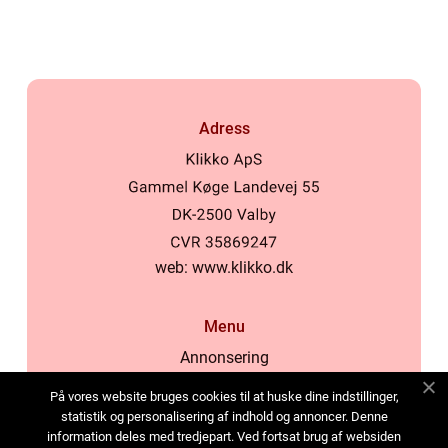
samhälle
Adress
web:
www.klikko.dk
Menu
Annonsering
Om oss
På vores website bruges cookies til at huske dine indstillinger,
Cookies
statistik og personalisering af indhold og annoncer. Denne
information deles med tredjepart. Ved fortsat brug af websiden
Kontakta oss