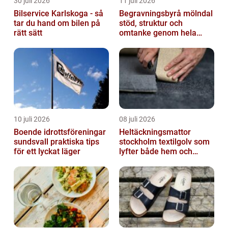
30 juli 2026
11 juli 2026
Bilservice Karlskoga - så
Begravningsbyrå mölndal
tar du hand om bilen på
stöd, struktur och
rätt sätt
omtanke genom hela
avskedet
10 juli 2026
08 juli 2026
Boende idrottsföreningar
Heltäckningsmattor
sundsvall praktiska tips
stockholm textilgolv som
för ett lyckat läger
lyfter både hem och
kontor