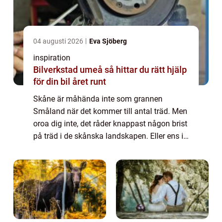
04 augusti 2026
Eva Sjöberg
inspiration
Bilverkstad umeå så hittar du rätt hjälp
för din bil året runt
Skåne är måhända inte som grannen
Småland när det kommer till antal träd. Men
oroa dig inte, det råder knappast någon brist
på träd i de skånska landskapen. Eller ens i
de skånska trädgårdarna eller parkerna. Det
är ingen katastrof om du tvingas behö...