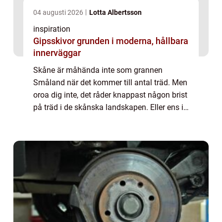
04 augusti 2026
Lotta Albertsson
inspiration
Gipsskivor grunden i moderna, hållbara
innerväggar
Skåne är måhända inte som grannen
Småland när det kommer till antal träd. Men
oroa dig inte, det råder knappast någon brist
på träd i de skånska landskapen. Eller ens i
de skånska trädgårdarna eller parkerna. Det
är ingen katastrof om du tvingas behö...