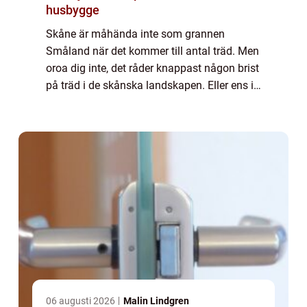
husbygge
Skåne är måhända inte som grannen
Småland när det kommer till antal träd. Men
oroa dig inte, det råder knappast någon brist
på träd i de skånska landskapen. Eller ens i
de skånska trädgårdarna eller parkerna. Det
är ingen katastrof om du tvingas behö...
06 augusti 2026
Malin Lindgren