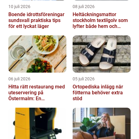
10 juli 2026
08 juli 2026
Boende idrottsföreningar
Heltäckningsmattor
sundsvall praktiska tips
stockholm textilgolv som
för ett lyckat läger
lyfter både hem och
kontor
06 juli 2026
05 juli 2026
Hitta rätt restaurang med
Ortopediska inlägg när
uteservering på
fötterna behöver extra
Östermalm: En
stöd
gastronomisk upplevelse
i solen