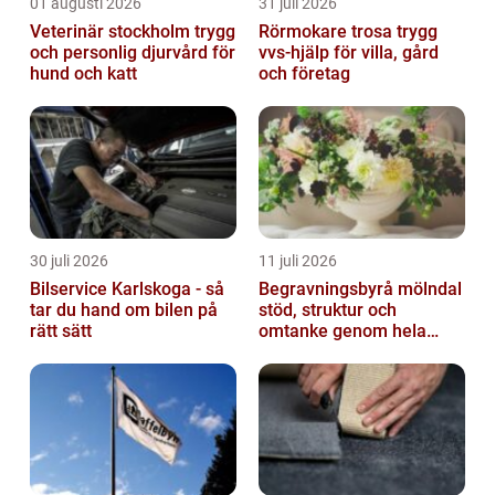
01 augusti 2026
31 juli 2026
Veterinär stockholm trygg
Rörmokare trosa trygg
och personlig djurvård för
vvs-hjälp för villa, gård
hund och katt
och företag
30 juli 2026
11 juli 2026
Bilservice Karlskoga - så
Begravningsbyrå mölndal
tar du hand om bilen på
stöd, struktur och
rätt sätt
omtanke genom hela
avskedet