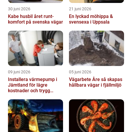
30 juni 2026
21 juni 2026
Kabe husbil året runt-
En lyckad möhippa &
komfort på svenska vägar
svensexa i Uppsala
09 juni 2026
05 juni 2026
Installera värmepump i
Vägarbete Åre så skapas
Jämtland för lägre
hållbara vägar i fjällmiljö
kostnader och trygg
värme