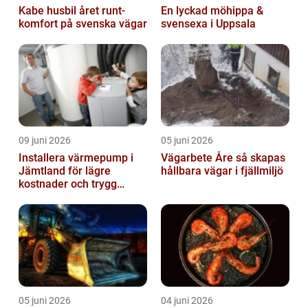
Kabe husbil året runt-
En lyckad möhippa &
komfort på svenska vägar
svensexa i Uppsala
09 juni 2026
05 juni 2026
Installera värmepump i
Vägarbete Åre så skapas
Jämtland för lägre
hållbara vägar i fjällmiljö
kostnader och trygg
värme
05 juni 2026
04 juni 2026