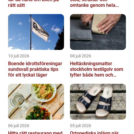
rätt sätt
omtanke genom hela
avskedet
10 juli 2026
08 juli 2026
Boende idrottsföreningar
Heltäckningsmattor
sundsvall praktiska tips
stockholm textilgolv som
för ett lyckat läger
lyfter både hem och
kontor
06 juli 2026
05 juli 2026
Hitta rätt restaurang med
Ortopediska inlägg när