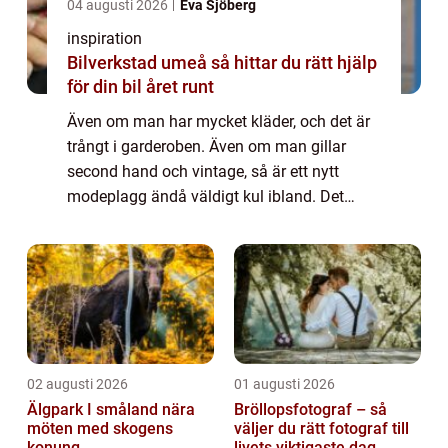
04 augusti 2026
Eva Sjöberg
inspiration
Bilverkstad umeå så hittar du rätt hjälp
för din bil året runt
Även om man har mycket kläder, och det är
trångt i garderoben. Även om man gillar
second hand och vintage, så är ett nytt
modeplagg ändå väldigt kul ibland. Det
finns mycket att hitta online. Ta en...
02 augusti 2026
01 augusti 2026
Älgpark I småland nära
Bröllopsfotograf – så
möten med skogens
väljer du rätt fotograf till
konung
livets viktigaste dag