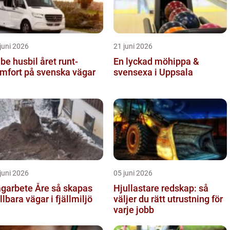
juni 2026
21 juni 2026
 husbil året runt-
En lyckad möhippa &
mfort på svenska vägar
svensexa i Uppsala
juni 2026
05 juni 2026
arbete Åre så skapas
Hjullastare redskap: så
llbara vägar i fjällmiljö
väljer du rätt utrustning för
varje jobb