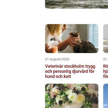
01 augusti 2026
31 
Veterinär stockholm trygg
Rör
och personlig djurvård för
hj
hund och katt
fö