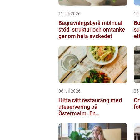
11 juli 2026
10 
Begravningsbyrå mölndal
Bo
stöd, struktur och omtanke
sundsv
genom hela avskedet
et
06 juli 2026
05 
Hitta rätt restaurang med
Or
uteservering på
fö
Östermalm: En
gastronomisk upplevelse i
solen