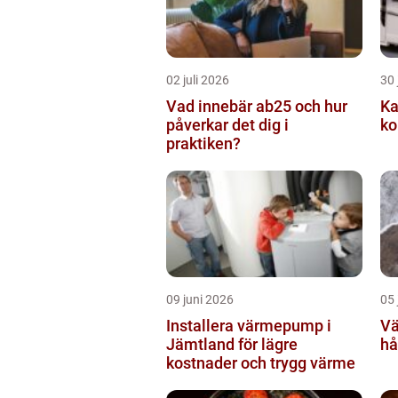
02 juli 2026
30 
Vad innebär ab25 och hur
Kabe
påverkar det dig i
ko
praktiken?
09 juni 2026
05 
Installera värmepump i
Väg
Jämtland för lägre
hå
kostnader och trygg värme