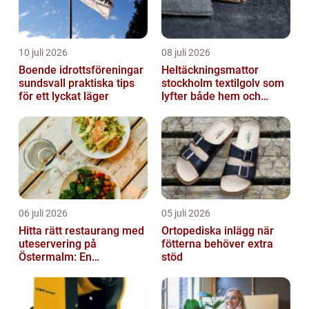
10 juli 2026
08 juli 2026
Boende idrottsföreningar
Heltäckningsmattor
sundsvall praktiska tips
stockholm textilgolv som
för ett lyckat läger
lyfter både hem och
kontor
06 juli 2026
05 juli 2026
Hitta rätt restaurang med
Ortopediska inlägg när
uteservering på
fötterna behöver extra
Östermalm: En
stöd
gastronomisk upplevelse
i solen