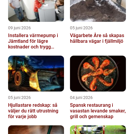
09 juni 2026
05 juni 2026
Installera värmepump i
Vägarbete Åre så skapas
Jämtland för lägre
hållbara vägar i fjällmiljö
kostnader och trygg
värme
05 juni 2026
04 juni 2026
Hjullastare redskap: så
Spansk restaurang i
väljer du rätt utrustning
vasastan levande smaker,
för varje jobb
grill och gemenskap