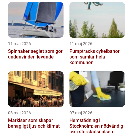
11 maj 2026
11 maj 2026
Spinnaker seglet som gör
Pumptracks cykelbanor
undanvinden levande
som samlar hela
kommunen
08 maj 2026
07 maj 2026
Markiser som skapar
Hemstädning i
behagligt ljus och klimat
Stockholm: en nödvändig
lyx i storstadspulsen