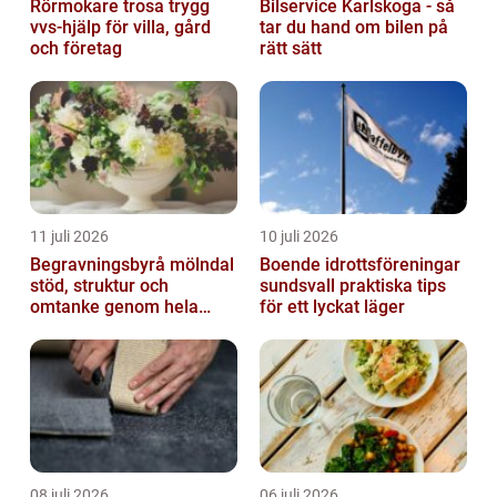
Rörmokare trosa trygg
Bilservice Karlskoga - så
vvs-hjälp för villa, gård
tar du hand om bilen på
och företag
rätt sätt
11 juli 2026
10 juli 2026
Begravningsbyrå mölndal
Boende idrottsföreningar
stöd, struktur och
sundsvall praktiska tips
omtanke genom hela
för ett lyckat läger
avskedet
08 juli 2026
06 juli 2026