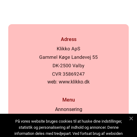
samhälle
Adress
web:
www.klikko.dk
Menu
Annonsering
Om oss
På vores website bruges cookies til at huske dine indstillinger,
Cookies
statistik og personalisering af indhold og annoncer. Denne
information deles med tredjepart. Ved fortsat brug af websiden
Kontakta oss