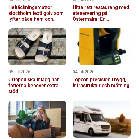
Heltäckningsmattor
Hitta rätt restaurang med
stockholm textilgolv som
uteservering på
lyfter både hem och
Östermalm: En
kontor
gastronomisk upplevelse
i solen
05 juli 2026
04 juli 2026
Ortopediska inlägg när
Topcon precision i bygg,
fötterna behöver extra
infrastruktur och mätning
stöd