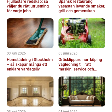
Hjullastare redskap: så
Spansk restaurang i
väljer du rätt utrustning
vasastan levande smaker,
för varje jobb
grill och gemenskap
03 juni 2026
03 juni 2026
Hemstädning i Stockholm
Gräsklippare norrköping
– så skapar många ett
vägledning till rätt
enklare vardagsliv
maskin, service och
skötsel
03 juni 2026
01 juni 2026