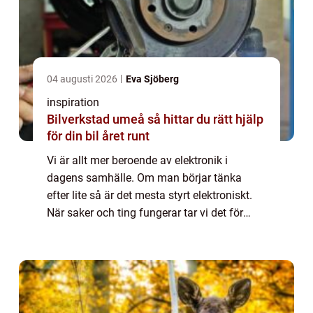
04 augusti 2026
Eva Sjöberg
inspiration
Bilverkstad umeå så hittar du rätt hjälp
för din bil året runt
Vi är allt mer beroende av elektronik i
dagens samhälle. Om man börjar tänka
efter lite så är det mesta styrt elektroniskt.
När saker och ting fungerar tar vi det för
givet. Men det är när det inte fungerar som
det ska som vi blir konfunderade och fr...