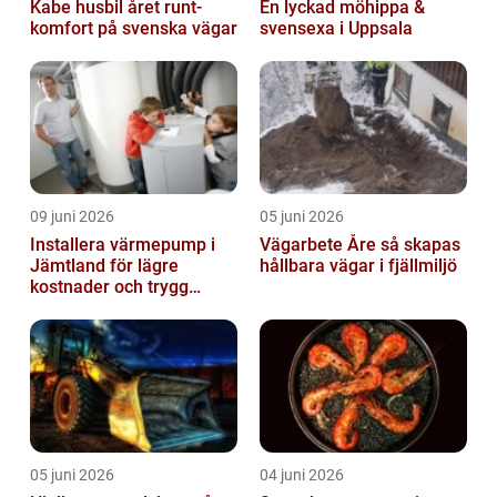
Kabe husbil året runt-
En lyckad möhippa &
komfort på svenska vägar
svensexa i Uppsala
09 juni 2026
05 juni 2026
Installera värmepump i
Vägarbete Åre så skapas
Jämtland för lägre
hållbara vägar i fjällmiljö
kostnader och trygg
värme
05 juni 2026
04 juni 2026