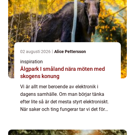
02 augusti 2026
Alice Pettersson
inspiration
Älgpark I småland nära möten med
skogens konung
Vi är allt mer beroende av elektronik i
dagens samhälle. Om man börjar tänka
efter lite så är det mesta styrt elektroniskt.
När saker och ting fungerar tar vi det för
givet. Men det är när det inte fungerar som
det ska som vi blir konfunderade och fr...