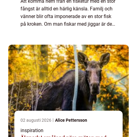
Att komma hem från en fisketur med en stor
fångst är alltid en härlig känsla. Familj och
vänner blir ofta imponerade av en stor fisk
på kroken. Om man fiskar med jiggar är det
lätt att få en stor och fin fångst. Att använda
sig av jiggar vid fisket ä...
02 augusti 2026
Alice Pettersson
inspiration