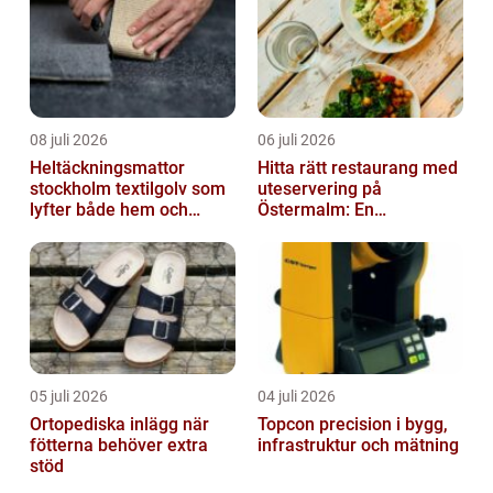
08 juli 2026
06 juli 2026
Heltäckningsmattor
Hitta rätt restaurang med
stockholm textilgolv som
uteservering på
lyfter både hem och
Östermalm: En
kontor
gastronomisk upplevelse
i solen
05 juli 2026
04 juli 2026
Ortopediska inlägg när
Topcon precision i bygg,
fötterna behöver extra
infrastruktur och mätning
stöd