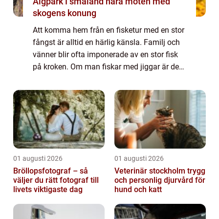
Älgpark I småland nära möten med
skogens konung
Att komma hem från en fisketur med en stor
fångst är alltid en härlig känsla. Familj och
vänner blir ofta imponerade av en stor fisk
på kroken. Om man fiskar med jiggar är det
lätt att få en stor och fin fångst. Att använda
sig av jiggar vid fisket ä...
01 augusti 2026
01 augusti 2026
Bröllopsfotograf – så
Veterinär stockholm trygg
väljer du rätt fotograf till
och personlig djurvård för
livets viktigaste dag
hund och katt