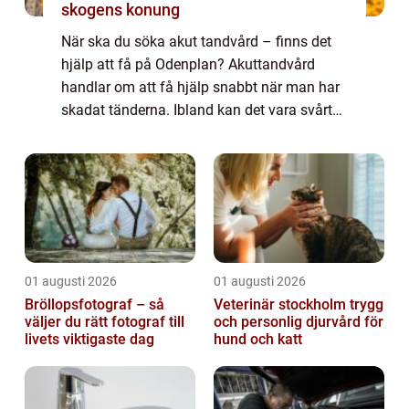
skogens konung
När ska du söka akut tandvård – finns det
hjälp att få på Odenplan? Akuttandvård
handlar om att få hjälp snabbt när man har
skadat tänderna. Ibland kan det vara svårt
att avgöra om man behöver akut tandvård
eller inte. I den här bloggen går vi ...
01 augusti 2026
01 augusti 2026
Bröllopsfotograf – så
Veterinär stockholm trygg
väljer du rätt fotograf till
och personlig djurvård för
livets viktigaste dag
hund och katt