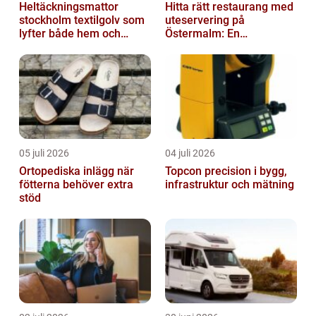
Heltäckningsmattor
Hitta rätt restaurang med
stockholm textilgolv som
uteservering på
lyfter både hem och
Östermalm: En
kontor
gastronomisk upplevelse
i solen
05 juli 2026
04 juli 2026
Ortopediska inlägg när
Topcon precision i bygg,
fötterna behöver extra
infrastruktur och mätning
stöd