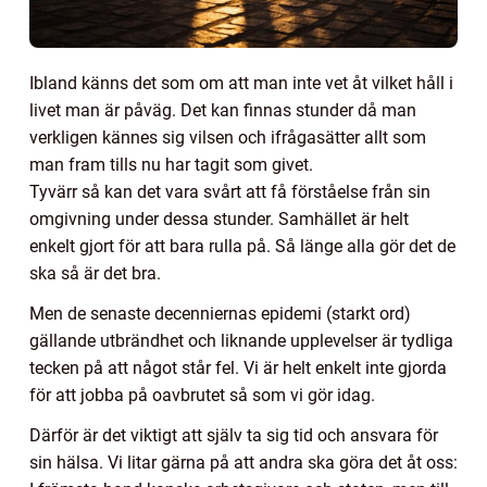
Ibland känns det som om att man inte vet åt vilket håll i
livet man är påväg. Det kan finnas stunder då man
verkligen kännes sig vilsen och ifrågasätter allt som
man fram tills nu har tagit som givet.
Tyvärr så kan det vara svårt att få förståelse från sin
omgivning under dessa stunder. Samhället är helt
enkelt gjort för att bara rulla på. Så länge alla gör det de
ska så är det bra.
Men de senaste decenniernas epidemi (starkt ord)
gällande utbrändhet och liknande upplevelser är tydliga
tecken på att något står fel. Vi är helt enkelt inte gjorda
för att jobba på oavbrutet så som vi gör idag.
Därför är det viktigt att själv ta sig tid och ansvara för
sin hälsa. Vi litar gärna på att andra ska göra det åt oss: