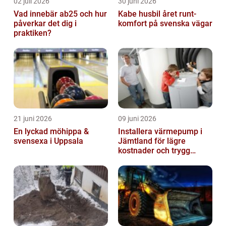
02 juli 2026
30 juni 2026
Vad innebär ab25 och hur
Kabe husbil året runt-
påverkar det dig i
komfort på svenska vägar
praktiken?
21 juni 2026
09 juni 2026
En lyckad möhippa &
Installera värmepump i
svensexa i Uppsala
Jämtland för lägre
kostnader och trygg
värme