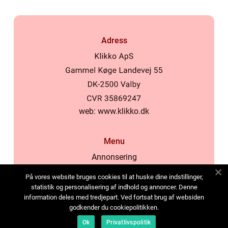
Adress
web:
www.klikko.dk
Menu
Annonsering
Om oss
På vores website bruges cookies til at huske dine indstillinger,
Cookies
statistik og personalisering af indhold og annoncer. Denne
information deles med tredjepart. Ved fortsat brug af websiden
Kontakta oss
godkender du cookiepolitikken.
Sitemap
Ok
Privatlivspolitik