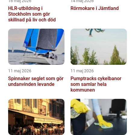
16 maj 2026
14 maj 2026
HLR-utbildning i
Rörmokare i Jämtland
Stockholm som gör
skillnad på liv och död
11 maj 2026
11 maj 2026
Spinnaker seglet som gör
Pumptracks cykelbanor
undanvinden levande
som samlar hela
kommunen