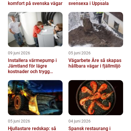
komfort på svenska vägar
svensexa i Uppsala
09 juni 2026
05 juni 2026
Installera värmepump i
Vägarbete Åre så skapas
Jämtland för lägre
hållbara vägar i fjällmiljö
kostnader och trygg
värme
05 juni 2026
04 juni 2026
Hjullastare redskap: så
Spansk restaurang i