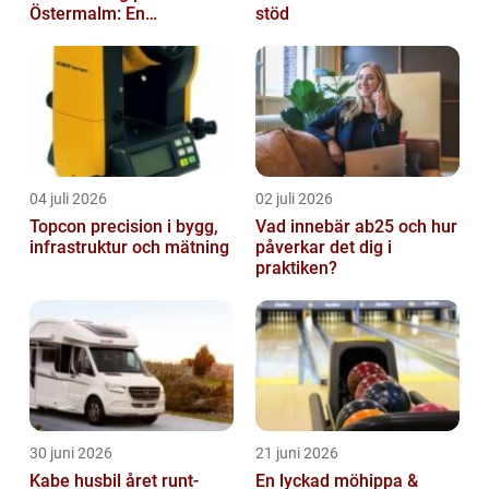
Östermalm: En
stöd
gastronomisk upplevelse
i solen
04 juli 2026
02 juli 2026
Topcon precision i bygg,
Vad innebär ab25 och hur
infrastruktur och mätning
påverkar det dig i
praktiken?
30 juni 2026
21 juni 2026
Kabe husbil året runt-
En lyckad möhippa &