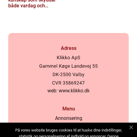
både vardag och
samhälle
Adress
web:
www.klikko.dk
Menu
Annonsering
Om oss
På vores website bruges cookies til at huske dine indstillinger,
Cookies
statistik og personalisering af indhold og annoncer. Denne