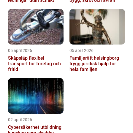
ledningar utan schakt
bygg, skrot och avfall
05 april 2026
05 april 2026
Skåpsläp flexibel
Familjerätt helsingborg
transport för företag och
trygg juridisk hjälp för
fritid
hela familjen
02 april 2026
Cybersäkerhet utbildning
kunskap som skyddar