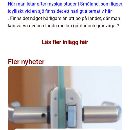
När man letar efter mysiga stugor i Småland, som ligger
idylliskt vid en sjö finns det ett härligt alternativ här
.
Finns det något härligare än att bo på landet, där man
kan varva ner och landa mellan gårdar och grusvägar?
Läs fler inlägg här
Fler nyheter