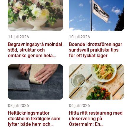
11 juli 2026
10 juli 2026
Begravningsbyrå mölndal
Boende idrottsföreningar
stöd, struktur och
sundsvall praktiska tips
omtanke genom hela
för ett lyckat läger
avskedet
08 juli 2026
06 juli 2026
Heltäckningsmattor
Hitta rätt restaurang med
stockholm textilgolv som
uteservering på
lyfter både hem och
Östermalm: En
kontor
gastronomisk upplevelse