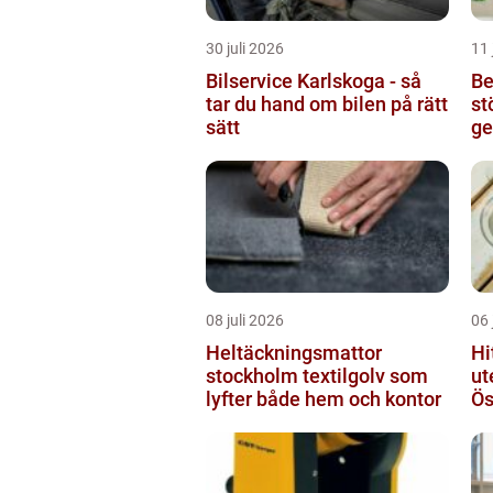
30 juli 2026
11 
Bilservice Karlskoga - så
Be
tar du hand om bilen på rätt
st
sätt
ge
08 juli 2026
06 
Heltäckningsmattor
Hi
stockholm textilgolv som
ut
lyfter både hem och kontor
Ös
ga
so