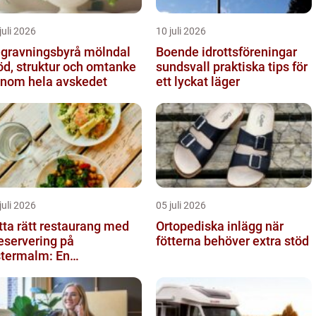
juli 2026
10 juli 2026
gravningsbyrå mölndal
Boende idrottsföreningar
öd, struktur och omtanke
sundsvall praktiska tips för
nom hela avskedet
ett lyckat läger
juli 2026
05 juli 2026
tta rätt restaurang med
Ortopediska inlägg när
eservering på
fötterna behöver extra stöd
termalm: En
stronomisk upplevelse i
len