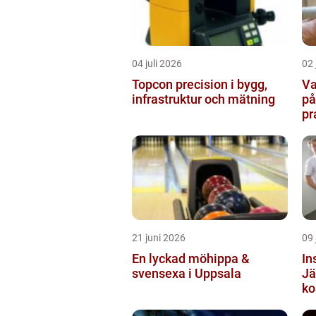
04 juli 2026
02 
Topcon precision i bygg,
Va
infrastruktur och mätning
på
pr
21 juni 2026
09 
En lyckad möhippa &
In
svensexa i Uppsala
Jä
ko