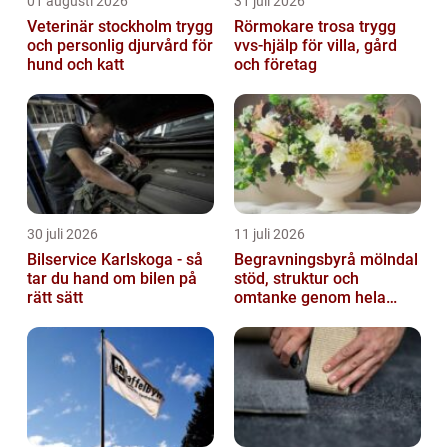
01 augusti 2026
31 juli 2026
Veterinär stockholm trygg
Rörmokare trosa trygg
och personlig djurvård för
vvs-hjälp för villa, gård
hund och katt
och företag
30 juli 2026
11 juli 2026
Bilservice Karlskoga - så
Begravningsbyrå mölndal
tar du hand om bilen på
stöd, struktur och
rätt sätt
omtanke genom hela
avskedet