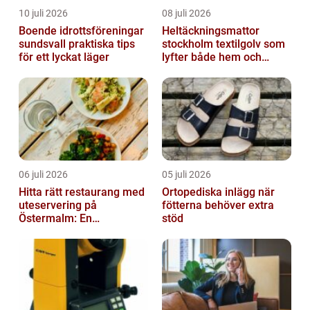
10 juli 2026
08 juli 2026
Boende idrottsföreningar
Heltäckningsmattor
sundsvall praktiska tips
stockholm textilgolv som
för ett lyckat läger
lyfter både hem och
kontor
06 juli 2026
05 juli 2026
Hitta rätt restaurang med
Ortopediska inlägg när
uteservering på
fötterna behöver extra
Östermalm: En
stöd
gastronomisk upplevelse
i solen