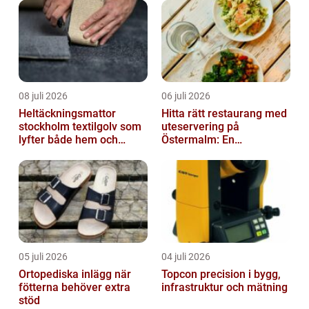
08 juli 2026
06 juli 2026
Heltäckningsmattor
Hitta rätt restaurang med
stockholm textilgolv som
uteservering på
lyfter både hem och
Östermalm: En
kontor
gastronomisk upplevelse
i solen
05 juli 2026
04 juli 2026
Ortopediska inlägg när
Topcon precision i bygg,
fötterna behöver extra
infrastruktur och mätning
stöd