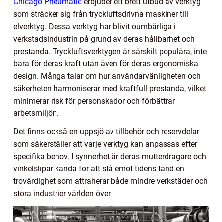
Chicago Pneumatic
erbjuder ett brett utbud av verktyg
som sträcker sig från tryckluftsdrivna maskiner till
elverktyg. Dessa verktyg har blivit oumbärliga i
verkstadsindustrin på grund av deras hållbarhet och
prestanda. Tryckluftsverktygen är särskilt populära, inte
bara för deras kraft utan även för deras ergonomiska
design. Många talar om hur användarvänligheten och
säkerheten harmoniserar med kraftfull prestanda, vilket
minimerar risk för personskador och förbättrar
arbetsmiljön.
Det finns också en uppsjö av tillbehör och reservdelar
som säkerställer att varje verktyg kan anpassas efter
specifika behov. I synnerhet är deras mutterdragare och
vinkelslipar kända för att stå emot tidens tand en
trovärdighet som attraherar både mindre verkstäder och
stora industrier världen över.