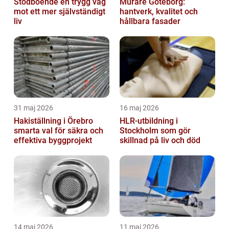
Stödboende en trygg väg
Murare Göteborg:
mot ett mer självständigt
hantverk, kvalitet och
liv
hållbara fasader
31 maj 2026
16 maj 2026
Hakiställning i Örebro
HLR-utbildning i
smarta val för säkra och
Stockholm som gör
effektiva byggprojekt
skillnad på liv och död
14 maj 2026
11 maj 2026