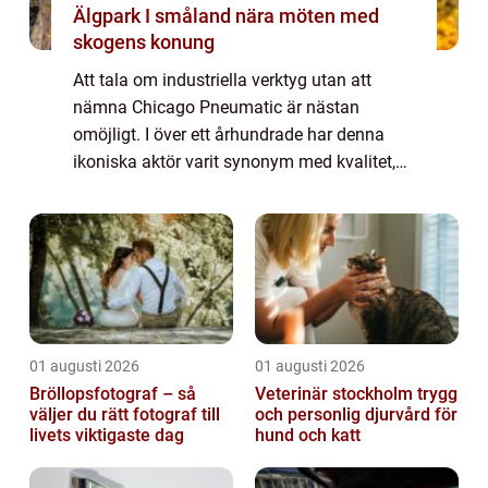
Älgpark I småland nära möten med
skogens konung
Att tala om industriella verktyg utan att
nämna Chicago Pneumatic är nästan
omöjligt. I över ett århundrade har denna
ikoniska aktör varit synonym med kvalitet,
innovation, och oöverträffad prestanda.
Gru...
01 augusti 2026
01 augusti 2026
Bröllopsfotograf – så
Veterinär stockholm trygg
väljer du rätt fotograf till
och personlig djurvård för
livets viktigaste dag
hund och katt