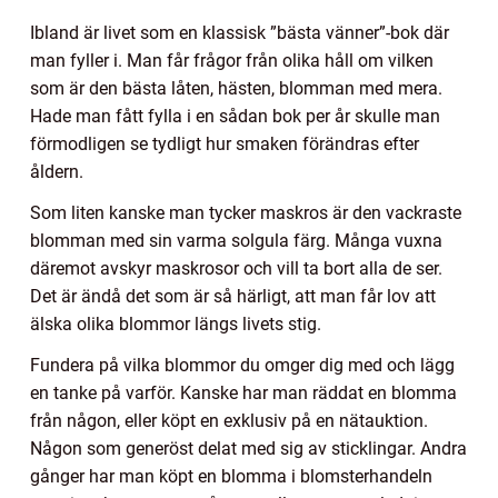
Ibland är livet som en klassisk ”bästa vänner”-bok där
man fyller i. Man får frågor från olika håll om vilken
som är den bästa låten, hästen, blomman med mera.
Hade man fått fylla i en sådan bok per år skulle man
förmodligen se tydligt hur smaken förändras efter
åldern.
Som liten kanske man tycker maskros är den vackraste
blomman med sin varma solgula färg. Många vuxna
däremot avskyr maskrosor och vill ta bort alla de ser.
Det är ändå det som är så härligt, att man får lov att
älska olika blommor längs livets stig.
Fundera på vilka blommor du omger dig med och lägg
en tanke på varför. Kanske har man räddat en blomma
från någon, eller köpt en exklusiv på en nätauktion.
Någon som generöst delat med sig av sticklingar. Andra
gånger har man köpt en blomma i blomsterhandeln