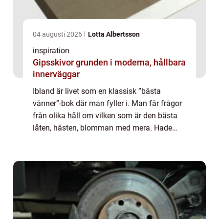
04 augusti 2026
Lotta Albertsson
inspiration
Gipsskivor grunden i moderna, hållbara
innerväggar
Ibland är livet som en klassisk ”bästa
vänner”-bok där man fyller i. Man får frågor
från olika håll om vilken som är den bästa
låten, hästen, blomman med mera. Hade
man fått fylla i en sådan bok per år skulle
man förmodligen se tydligt hur smaken för...