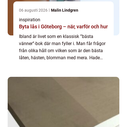
06 augusti 2026
Malin Lindgren
inspiration
Byta lås i Göteborg – när, varför och hur
Ibland är livet som en klassisk ”bästa
vänner”-bok där man fyller i. Man får frågor
från olika håll om vilken som är den bästa
låten, hästen, blomman med mera. Hade
man fått fylla i en sådan bok per år skulle
man förmodligen se tydligt hur smaken för...