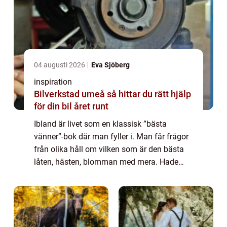
04 augusti 2026
Eva Sjöberg
inspiration
Bilverkstad umeå så hittar du rätt hjälp
för din bil året runt
Ibland är livet som en klassisk ”bästa
vänner”-bok där man fyller i. Man får frågor
från olika håll om vilken som är den bästa
låten, hästen, blomman med mera. Hade
man fått fylla i en sådan bok per år skulle
man förmodligen se tydligt hur smaken för...