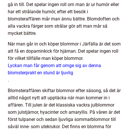
gå in till. Det spelar ingen roll om man är ur humör eller
har ett strålande humör, efter ett besök i
blomsteraffären mår man ännu bättre. Blomdoften och
alla vackra färger som strålar gör att man mår så
mycket bättre.
När man går in och köper blommor i Järfälla är det som
att få en dopaminkick för hjärnan. Det spelar ingen roll
för vilket tillfälle man köper blommor.
Lyckan man får genom att omge sig av denna
blomsterprakt en stund är ljuvlig
.
Blomsteraffären skiftar blommor efter säsong, så det är
alltid något nytt att upptäcka när man kommer in i
affären. Till julen är det klassiska vackra julblommor
som julstjärnor, hyacinter och amaryllis. På våren är det
först tulpaner och sedan ljuvliga sommarblommor till
såväl inne- som utekrukor. Det finns en blomma för