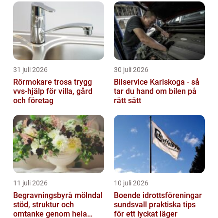
31 juli 2026
30 juli 2026
Rörmokare trosa trygg
Bilservice Karlskoga - så
vvs-hjälp för villa, gård
tar du hand om bilen på
och företag
rätt sätt
11 juli 2026
10 juli 2026
Begravningsbyrå mölndal
Boende idrottsföreningar
stöd, struktur och
sundsvall praktiska tips
omtanke genom hela
för ett lyckat läger