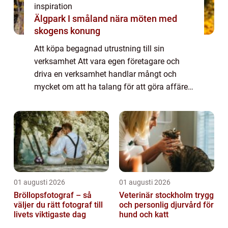
inspiration
Älgpark I småland nära möten med
skogens konung
Att köpa begagnad utrustning till sin
verksamhet Att vara egen företagare och
driva en verksamhet handlar mångt och
mycket om att ha talang för att göra affärer.
Att veta när det är dags att köpa och veta
när hur och vad man ska sälja. Det gäller
att...
01 augusti 2026
01 augusti 2026
Bröllopsfotograf – så
Veterinär stockholm trygg
väljer du rätt fotograf till
och personlig djurvård för
livets viktigaste dag
hund och katt