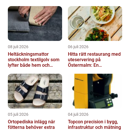
avskedet
08 juli 2026
06 juli 2026
Heltäckningsmattor
Hitta rätt restaurang med
stockholm textilgolv som
uteservering på
lyfter både hem och
Östermalm: En
kontor
gastronomisk upplevelse
i solen
05 juli 2026
04 juli 2026
Ortopediska inlägg när
Topcon precision i bygg,
fötterna behöver extra
infrastruktur och mätning