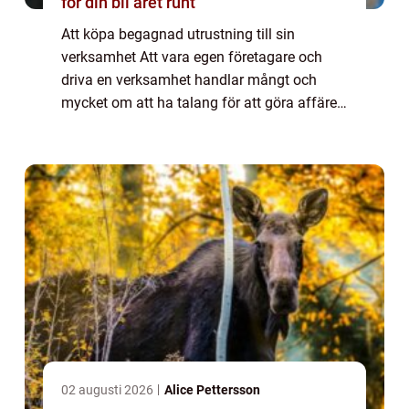
för din bil året runt
Att köpa begagnad utrustning till sin
verksamhet Att vara egen företagare och
driva en verksamhet handlar mångt och
mycket om att ha talang för att göra affärer.
Att veta när det är dags att köpa och veta
när hur och vad man ska sälja. Det gäller
att...
02 augusti 2026
Alice Pettersson