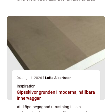
Att veta när det är dags att köpa och veta
när hur och vad man ska sälja. Det gäller
att...
04 augusti 2026
Lotta Albertsson
inspiration
Gipsskivor grunden i moderna, hållbara
innerväggar
Att köpa begagnad utrustning till sin