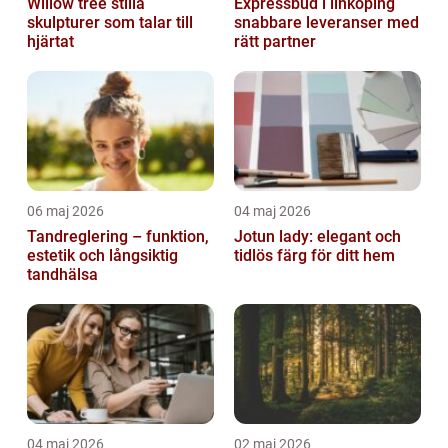
Willow tree stilla
Expressbud i linköping
skulpturer som talar till
snabbare leveranser med
hjärtat
rätt partner
06 maj 2026
04 maj 2026
Tandreglering – funktion,
Jotun lady: elegant och
estetik och långsiktig
tidlös färg för ditt hem
tandhälsa
04 maj 2026
02 maj 2026