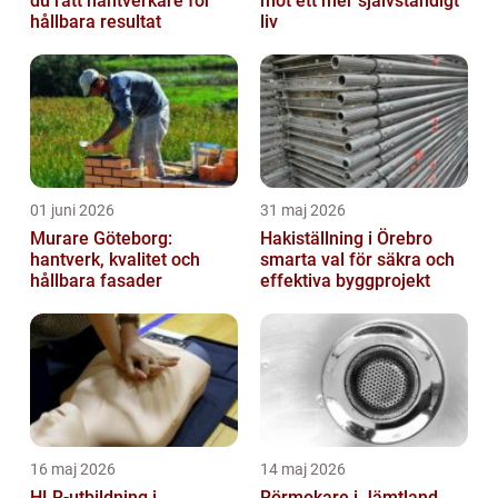
du rätt hantverkare för
mot ett mer självständigt
hållbara resultat
liv
01 juni 2026
31 maj 2026
Murare Göteborg:
Hakiställning i Örebro
hantverk, kvalitet och
smarta val för säkra och
hållbara fasader
effektiva byggprojekt
16 maj 2026
14 maj 2026
HLR-utbildning i
Rörmokare i Jämtland