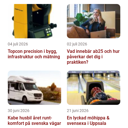
gastronomisk upplevelse
i solen
04 juli 2026
02 juli 2026
Topcon precision i bygg,
Vad innebär ab25 och hur
infrastruktur och mätning
påverkar det dig i
praktiken?
30 juni 2026
21 juni 2026
Kabe husbil året runt-
En lyckad möhippa &
komfort på svenska vägar
svensexa i Uppsala