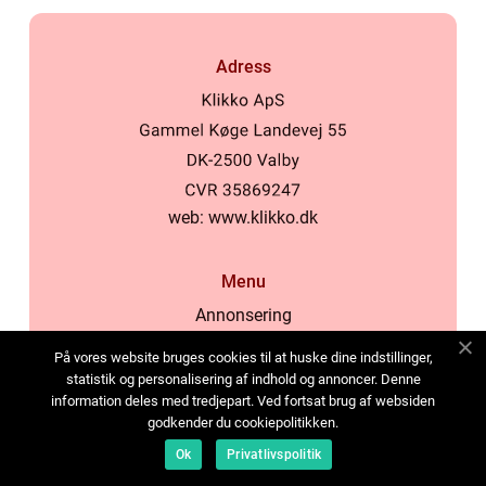
Adress
web:
www.klikko.dk
Menu
Annonsering
Om oss
På vores website bruges cookies til at huske dine indstillinger,
Cookies
statistik og personalisering af indhold og annoncer. Denne
information deles med tredjepart. Ved fortsat brug af websiden
Kontakta oss
godkender du cookiepolitikken.
Sitemap
Ok
Privatlivspolitik