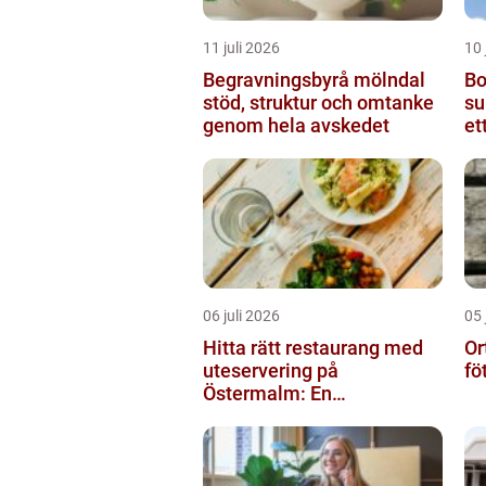
11 juli 2026
10 
Begravningsbyrå mölndal
Bo
stöd, struktur och omtanke
sundsv
genom hela avskedet
et
06 juli 2026
05 
Hitta rätt restaurang med
Or
uteservering på
fö
Östermalm: En
gastronomisk upplevelse i
solen