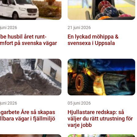
juni 2026
21 juni 2026
 husbil året runt-
En lyckad möhippa &
mfort på svenska vägar
svensexa i Uppsala
juni 2026
05 juni 2026
arbete Åre så skapas
Hjullastare redskap: så
llbara vägar i fjällmiljö
väljer du rätt utrustning för
varje jobb