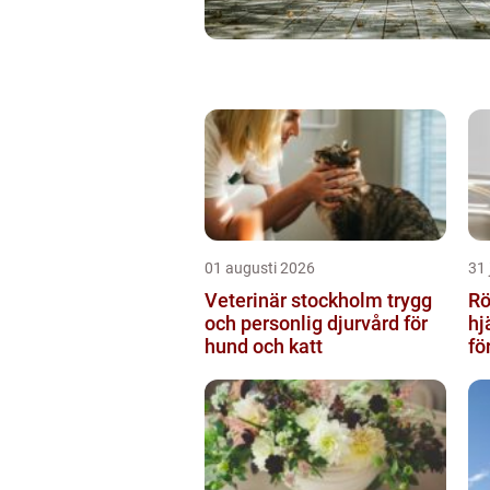
01 augusti 2026
31 
Veterinär stockholm trygg
Rör
och personlig djurvård för
hj
hund och katt
fö