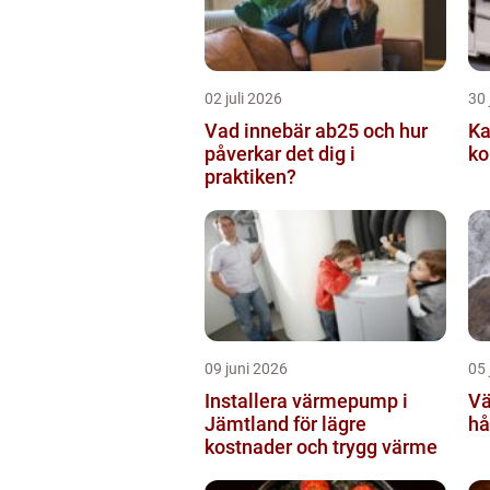
02 juli 2026
30 
Vad innebär ab25 och hur
Kabe
påverkar det dig i
ko
praktiken?
09 juni 2026
05 
Installera värmepump i
Väg
Jämtland för lägre
hå
kostnader och trygg värme